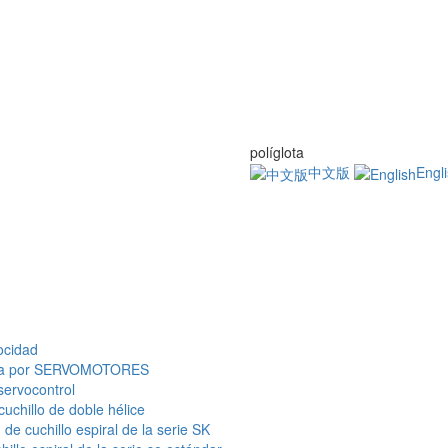
políglota
中文版
Engl
ocidad
olada por SERVOMOTORES
servocontrol
cuchillo de doble hélice
de cuchillo espiral de la serie SK